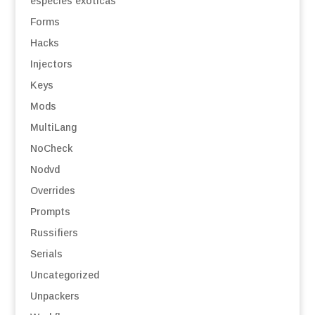
especies exóticas
Forms
Hacks
Injectors
Keys
Mods
MultiLang
NoCheck
Nodvd
Overrides
Prompts
Russifiers
Serials
Uncategorized
Unpackers